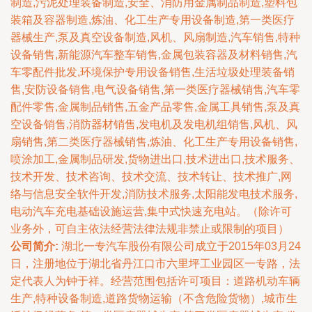
制造,污泥处理装备制造,安全、消防用金属制品制造,塑料包
装箱及容器制造,炼油、化工生产专用设备制造,第一类医疗
器械生产,泵及真空设备制造,风机、风扇制造,汽车销售,特种
设备销售,新能源汽车整车销售,金属包装容器及材料销售,汽
车零配件批发,环境保护专用设备销售,生活垃圾处理装备销
售,安防设备销售,电气设备销售,第一类医疗器械销售,汽车零
配件零售,金属制品销售,五金产品零售,金属工具销售,泵及真
空设备销售,消防器材销售,发电机及发电机组销售,风机、风
扇销售,第二类医疗器械销售,炼油、化工生产专用设备销售,
喷涂加工,金属制品研发,货物进出口,技术进出口,技术服务、
技术开发、技术咨询、技术交流、技术转让、技术推广,网
络与信息安全软件开发,消防技术服务,太阳能发电技术服务,
电动汽车充电基础设施运营,集中式快速充电站。（除许可
业务外，可自主依法经营法律法规非禁止或限制的项目）
公司简介:
湖北一专汽车股份有限公司成立于2015年03月24
日，注册地位于湖北省丹江口市六里坪工业园区一专路，法
定代表人为钟于祥。经营范围包括许可项目：道路机动车辆
生产,特种设备制造,道路货物运输（不含危险货物）,城市生