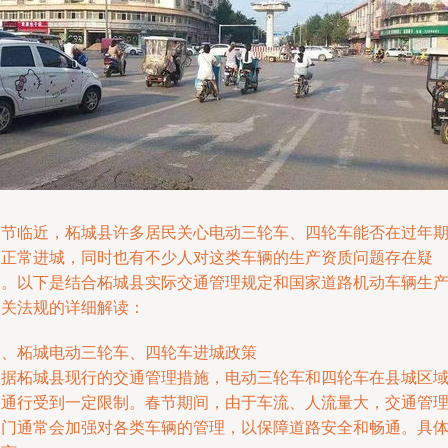
春节临近，柘城县许多居民关心电动三轮车、四轮车能否在过年
间正常进城，同时也有不少人对这类车辆的生产资质问题存在疑
问。以下是结合柘城县实际交通管理规定和国家道路机动车辆生
相关法规的详细解读：
一、柘城电动三轮车、四轮车进城政策
根据柘城县现行的交通管理措施，电动三轮车和四轮车在县城区
的通行受到一定限制。春节期间，由于车流、人流量大，交通管
部门通常会加强对各类车辆的管理，以保障道路安全和畅通。具