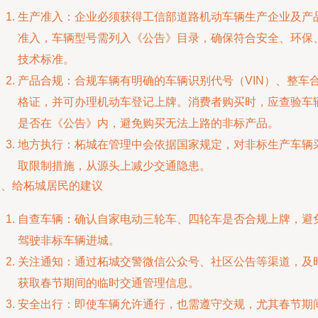
生产准入：企业必须获得工信部道路机动车辆生产企业及产
准入，车辆型号需列入《公告》目录，确保符合安全、环保
技术标准。
产品合规：合规车辆有明确的车辆识别代号（VIN）、整车
格证，并可办理机动车登记上牌。消费者购买时，应查验车
是否在《公告》内，避免购买无法上路的非标产品。
地方执行：柘城在管理中会依据国家规定，对非标生产车辆
取限制措施，从源头上减少交通隐患。
三、给柘城居民的建议
自查车辆：确认自家电动三轮车、四轮车是否合规上牌，避
驾驶非标车辆进城。
关注通知：通过柘城交警微信公众号、社区公告等渠道，及
获取春节期间的临时交通管理信息。
安全出行：即使车辆允许通行，也需遵守交规，尤其春节期