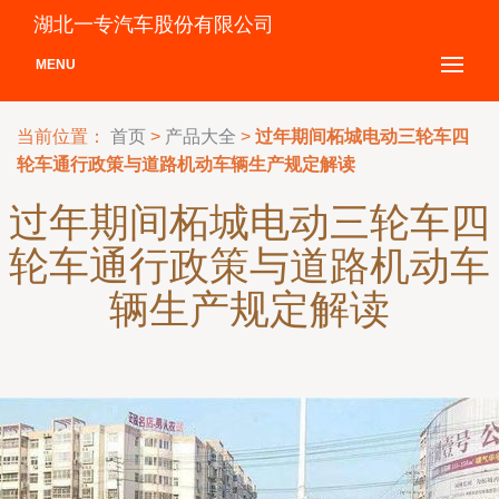
湖北一专汽车股份有限公司
MENU
当前位置：
首页
>
产品大全
>
过年期间柘城电动三轮车四
轮车通行政策与道路机动车辆生产规定解读
过年期间柘城电动三轮车四
轮车通行政策与道路机动车
辆生产规定解读