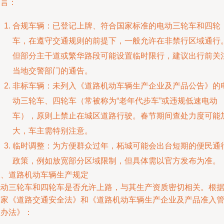
而言：
合规车辆：已登记上牌、符合国家标准的电动三轮车和四轮
车，在遵守交通规则的前提下，一般允许在非禁行区域通行
但部分主干道或繁华路段可能设置临时限行，建议出行前关
当地交警部门的通告。
非标车辆：未列入《道路机动车辆生产企业及产品公告》的
动三轮车、四轮车（常被称为“老年代步车”或违规低速电动
车），原则上禁止在城区道路行驶。春节期间查处力度可能
大，车主需特别注意。
临时调整：为方便群众过年，柘城可能会出台短期的便民通
政策，例如放宽部分区域限制，但具体需以官方发布为准。
二、道路机动车辆生产规定
电动三轮车和四轮车是否允许上路，与其生产资质密切相关。根
国家《道路交通安全法》和《道路机动车辆生产企业及产品准入
理办法》：