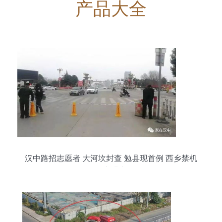
产品大全
汉中路招志愿者 大河坎封查 勉县现首例 西乡禁机
动车进出