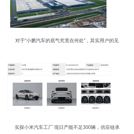
对于“小鹏汽车的底气究竟在何处”，其实用户的见
解自有道理，但若放眼整个行业的当前格局与发展
逻辑，这个猜谜般的讨论就值得抽丝剥茧——答案
已经铺就在眼前。
实探小米汽车工厂 现日产能不足300辆，供应链承