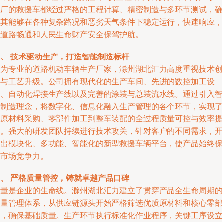
出厂的救援车都经过严格的工程计算、精密制造与多环节测试，
保其能够在各种复杂路况和恶劣天气条件下稳定运行，快速响应
为道路畅通和人民生命财产安全保驾护航。
二、 技术驱动生产，打造智能制造标杆
作为专业的道路机动车辆生产厂家，滁州湖北汇力高度重视技术
新与工艺升级。公司拥有现代化的生产车间、先进的数控加工设
备、自动化焊接生产线以及完善的涂装与总装流水线。通过引入
能制造理念，将数字化、信息化融入生产管理的各个环节，实现
从原材料采购、零部件加工到整车装配的全过程质量可控与效率
升。强大的研发团队持续进行技术攻关，针对客户的不同需求，
发出模块化、多功能、智能化的新型救援车辆平台，使产品始终
持市场竞争力。
三、 严格质量管控，铸就卓越产品口碑
质量是企业的生命线。滁州湖北汇力建立了贯穿产品全生命周期
质量管理体系，从供应链源头开始严格筛选优质原材料和核心零
件，确保基础质量。生产环节执行标准化作业程序，关键工序设