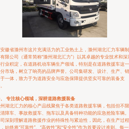
在安徽省滁州市这片充满活力的工业热土上，滁州湖北汇力车辆
造有限公司（通常简称“滁州湖北汇力”）以其卓越的专业技术和深
的行业积淀，在道路机动车辆生产领域，特别是在道路救援车这
细分市场，树立了响亮的品牌声誉。公司集研发、设计、生产、
售于一体，致力于为道路安全与应急保障提供坚实可靠的装备支
持。
一、 专注核心领域，深耕道路救援装备
滁州湖北汇力的核心产品线聚焦于各类道路救援车辆，包括但不
于清障车、事故救援车、拖车以及具备特种功能的应急抢险车辆
公司深刻理解道路救援作业的特殊性与紧迫性，因此，在生产过
，始终将“可靠性”、“高效性”和“安全性”作为首要设计准则。每