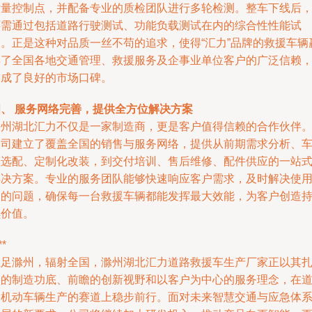
质量控制点，并配备专业的质检团队进行多轮检测。整车下线后
还需通过包括道路行驶测试、功能负载测试在内的综合性性能试
验。正是这种对品质一丝不苟的追求，使得“汇力”品牌的救援车辆
得了全国各地交通管理、救援服务及企事业单位客户的广泛信赖
形成了良好的市场口碑。
四、 服务网络完善，提供全方位解决方案
滁州湖北汇力不仅是一家制造商，更是客户值得信赖的合作伙伴
公司建立了覆盖全国的销售与服务网络，提供从前期需求分析、
型选配、定制化改装，到交付培训、售后维修、配件供应的一站
解决方案。专业的服务团队能够快速响应客户需求，及时解决使
中的问题，确保每一台救援车辆都能发挥最大效能，为客户创造
续价值。
**
立足滁州，辐射全国，滁州湖北汇力道路救援车生产厂家正以其
实的制造功底、前瞻的创新视野和以客户为中心的服务理念，在
路机动车辆生产的赛道上稳步前行。面对未来智慧交通与应急体