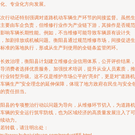
准化、专业化方向发展。
此次行动还特别强调对道路机动车辆生产环节的间接监督。虽然
产主要由车企负责，但维修行业作为产业链下游，其操作是否规
会影响车辆长期性能。例如，不当维修可能导致车辆原有设计失
效，加剧排放或机械问题。衡阳县通过规范维修市场，间接促进
产标准的落地执行，形成从生产到使用的全链条监管闭环。
为长效治理，衡阳县计划建立维修企业信用体系，公开评价结果
引导消费者选择优质服务。加强技术培训，提升从业人员素质，
行业转型升级。这不仅是维护市场公平的“亮剑”，更是对“道路机
动车辆生产”安全理念的延伸保障，体现了地方政府在民生与安全
域的责任担当。
衡阳县的专项整治行动以问题为导向，从维修环节切入，为道路
动车辆的安全运行筑牢防线，也为区域经济的高质量发展注入了
持续动力。
如若转载，请注明出处：