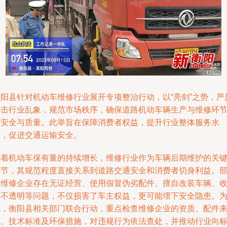
衡阳县针对机动车维修行业展开专项整治行动，以“亮剑”之势，严
打击行业乱象，规范市场秩序，确保道路机动车辆生产与维修环
的安全与质量。此举旨在保障消费者权益，提升行业整体服务水
平，促进交通运输安全。
随着机动车保有量的持续增长，维修行业作为车辆后期维护的关
环节，其规范程度直接关系到道路交通安全和消费者切身利益。
分维修企业存在无证经营、使用假冒伪劣配件、擅自改装车辆、
费不透明等问题，不仅损害了车主权益，更可能埋下安全隐患。
此，衡阳县相关部门联合行动，重点检查维修企业的资质、配件
源、技术标准及环保措施，对违规行为依法查处，并推动行业向