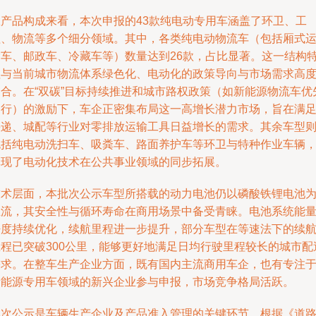
从产品构成来看，本次申报的43款纯电动专用车涵盖了环卫、工
程、物流等多个细分领域。其中，各类纯电动物流车（包括厢式
输车、邮政车、冷藏车等）数量达到26款，占比显著。这一结构
征与当前城市物流体系绿色化、电动化的政策导向与市场需求高
契合。在“双碳”目标持续推进和城市路权政策（如新能源物流车优
通行）的激励下，车企正密集布局这一高增长潜力市场，旨在满
快递、城配等行业对零排放运输工具日益增长的需求。其余车型
包括纯电动洗扫车、吸粪车、路面养护车等环卫与特种作业车辆
体现了电动化技术在公共事业领域的同步拓展。
技术层面，本批次公示车型所搭载的动力电池仍以磷酸铁锂电池
主流，其安全性与循环寿命在商用场景中备受青睐。电池系统能
密度持续优化，续航里程进一步提升，部分车型在等速法下的续
里程已突破300公里，能够更好地满足日均行驶里程较长的城市配
需求。在整车生产企业方面，既有国内主流商用车企，也有专注
新能源专用车领域的新兴企业参与申报，市场竞争格局活跃。
本次公示是车辆生产企业及产品准入管理的关键环节。根据《道